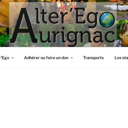
r’Ego
Adhérer ou faire un don
Transports
Les st