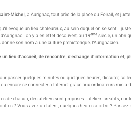
Saint-Michel,
à Aurignac, tout près de la place du Foirail, et just
’il évoque un lieu chaleureux, au sein duquel on se sent… justeme
ème
e d’Aurignac : on y a en effet découvert, au 19
siècle, un abri
rs donné son nom à une culture préhistorique, l’Aurignacien.
un lieu d’accueil, de rencontre, d’échange d’information et, p
ur passer quelques minutes ou quelques heures, discuter, colle
 ou encore se connecter à Internet grâce aux ordinateurs mis à d
tés de chacun, des ateliers sont proposés : ateliers créatifs, cou
tres ? Vous avez un talent, quelques heures à offrir ? Passez-nou