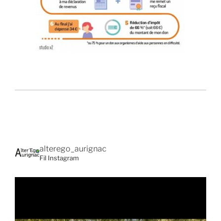
alterego_aurignac
Fil Instagram