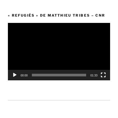
« REFUGIÉS » DE MATTHIEU TRIBES – CNR
Lecteur
vidéo
00:00
01:33