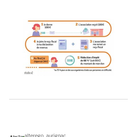
alterego_aurignac