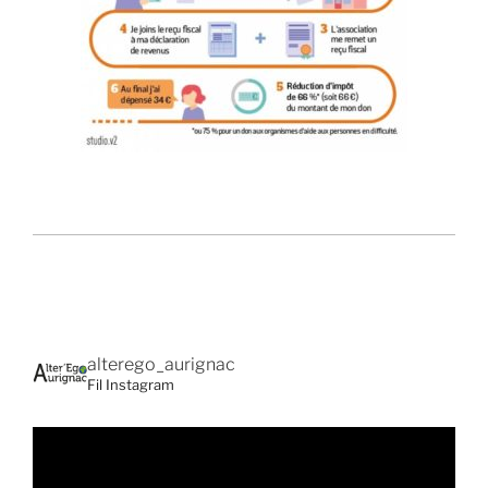
alterego_aurignac
Fil Instagram