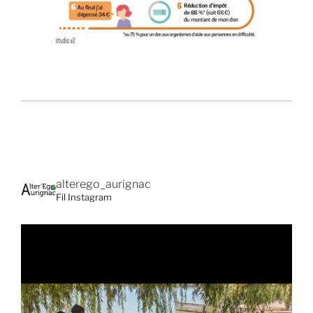
alterego_aurignac
Fil Instagram