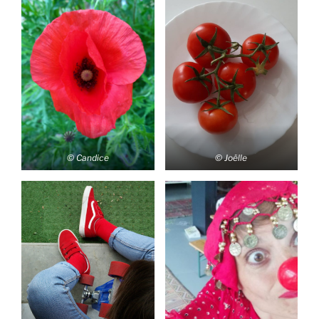
© Candice
© Joëlle