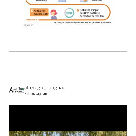
alterego_aurignac
Fil Instagram