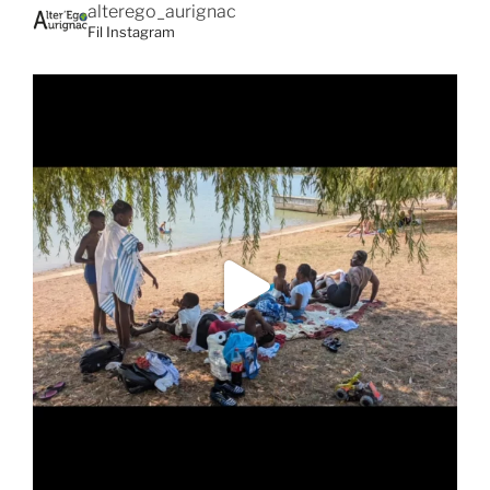
alterego_aurignac
Fil Instagram