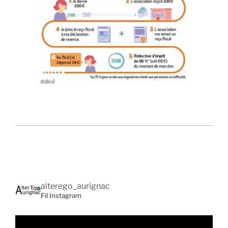
alterego_aurignac
Fil Instagram