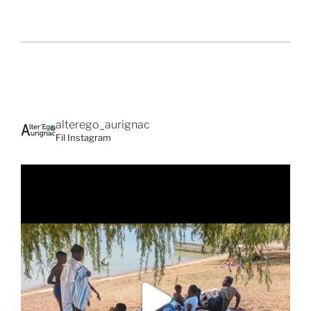
alterego_aurignac
Fil Instagram