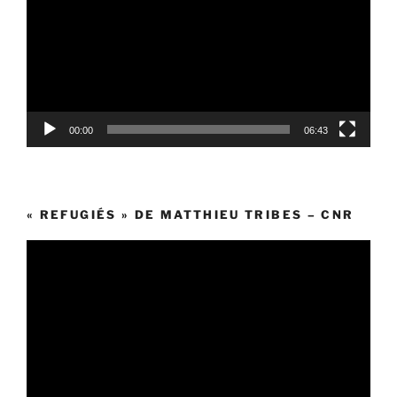
00:00
06:43
« REFUGIÉS » DE MATTHIEU TRIBES – CNR
Lecteur
vidéo