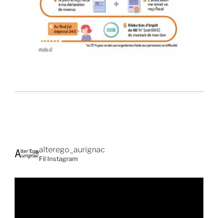
alterego_aurignac
Fil Instagram