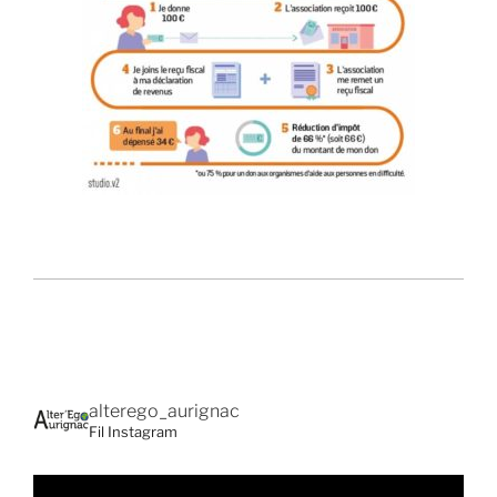
alterego_aurignac
Fil Instagram