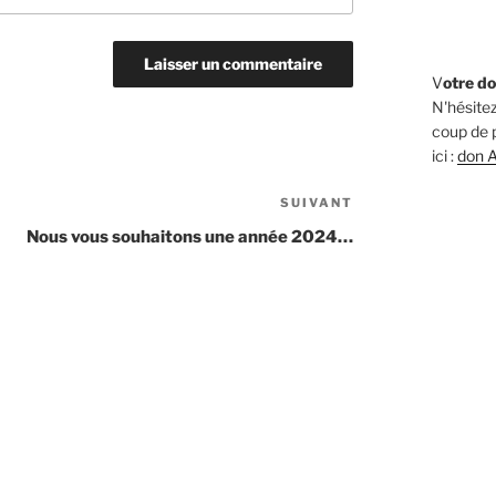
V
otre do
N'hésitez
coup de p
ici :
don A
SUIVANT
Nous vous souhaitons une année 2024…