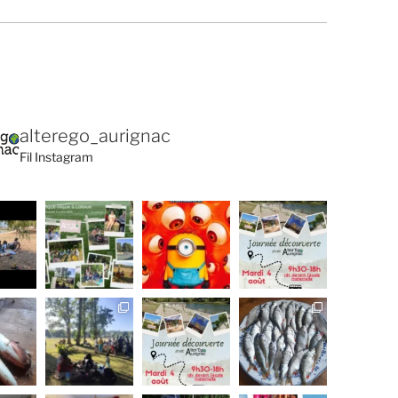
alterego_aurignac
Fil Instagram