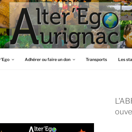
r’Ego
Adhérer ou faire un don
Transports
Les st
L'AB
ouve