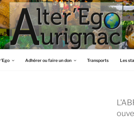
r’Ego
Adhérer ou faire un don
Transports
Les st
L'AB
ouve