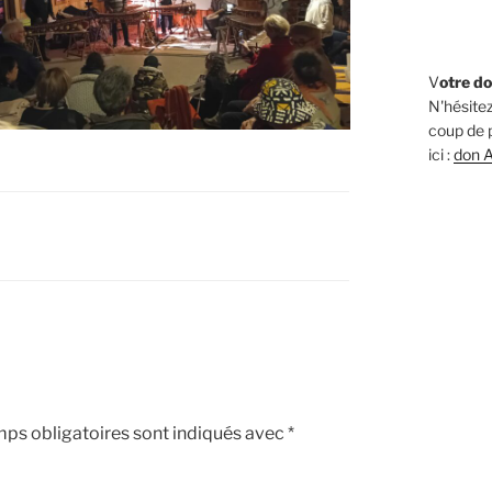
V
otre do
N'hésitez
coup de p
ici :
don A
ps obligatoires sont indiqués avec
*