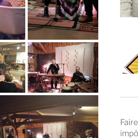
Faire
impô