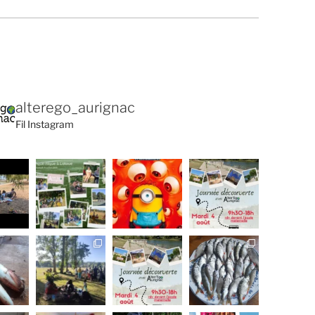
alterego_aurignac
Fil Instagram