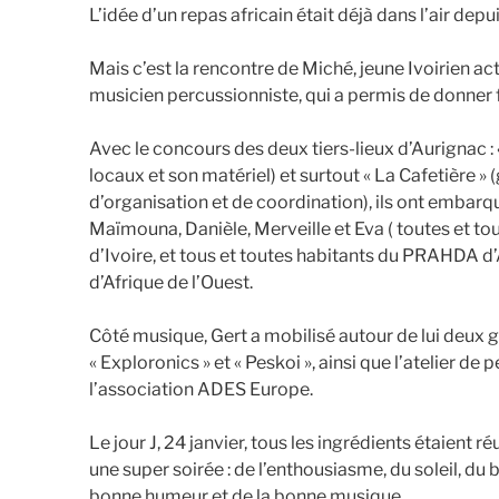
L’idée d’un repas africain était déjà dans l’air de
Mais c’est la rencontre de Miché, jeune Ivoirien 
musicien percussionniste, qui a permis de donner 
Avec le concours des deux tiers-lieux d’Aurignac : «
locaux et son matériel) et surtout « La Cafetière » 
d’organisation et de coordination), ils ont embarq
Maïmouna, Danièle, Merveille et Eva ( toutes et to
d’Ivoire, et tous et toutes habitants du PRAHDA d
d’Afrique de l’Ouest.
Côté musique, Gert a mobilisé autour de lui deux 
« Exploronics » et « Peskoi », ainsi que l’atelier d
l’association ADES Europe.
Le jour J, 24 janvier, tous les ingrédients étaient r
une super soirée : de l’enthousiasme, du soleil, du
bonne humeur et de la bonne musique.