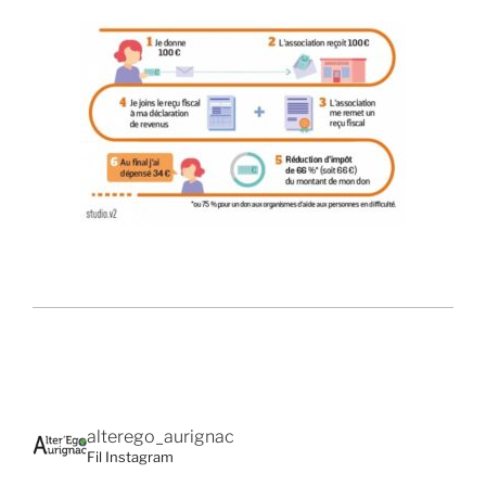
alterego_aurignac
Fil Instagram