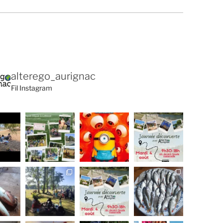
alterego_aurignac
Fil Instagram