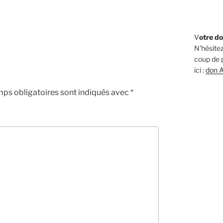
V
otre do
N'hésitez
coup de p
ici :
don A
ps obligatoires sont indiqués avec
*