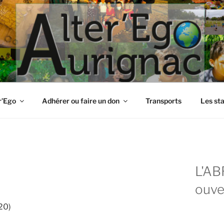
r’Ego
Adhérer ou faire un don
Transports
Les st
L'AB
ouve
20)