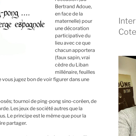
Bertrand Adoue,
en face de la
Inte
maternelle) pour
une décoration
Cote
participative du
lieu avec ce que
chacun apportera
(faux sapin, vrai
cèdre du Liban
millénaire, feuilles
e vous jugez bon de voir figurer dans une
oposés; tournoi de ping-pong sino-coréen, de
de. Les jeux de société autres que la
us. Le principe est le même que pour la
ire partager.