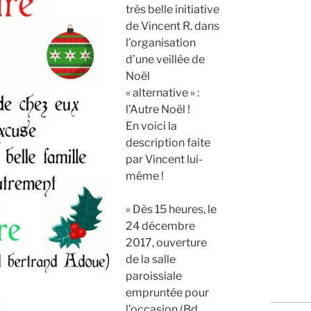
très belle initiative
de Vincent R. dans
l’organisation
d’une veillée de
Noël
« alternative » :
l’Autre Noël !
En voici la
description faite
par Vincent lui-
même !
« Dès 15 heures, le
24 décembre
2017, ouverture
de la salle
paroissiale
empruntée pour
l’occasion (Bd