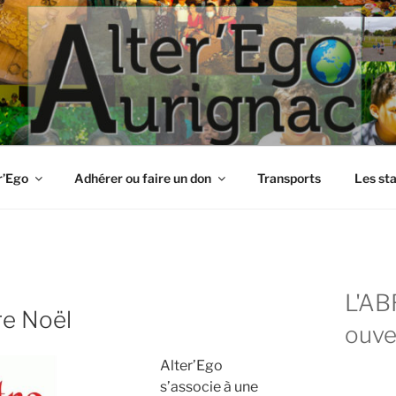
r’Ego
Adhérer ou faire un don
Transports
Les st
L'AB
re Noël
ouve
Alter’Ego
s’associe à une