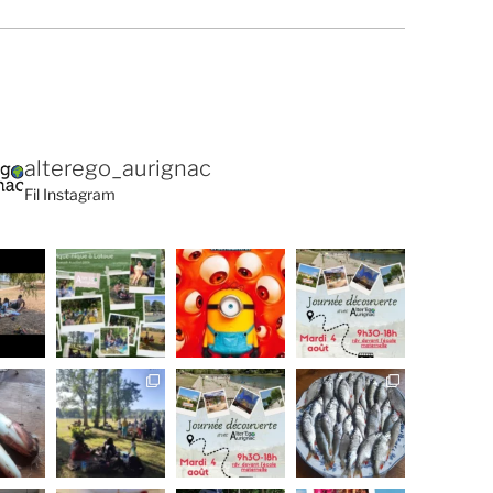
alterego_aurignac
Fil Instagram