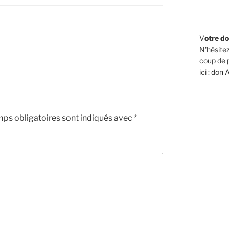
V
otre do
N'hésitez
coup de p
ici :
don A
ps obligatoires sont indiqués avec
*