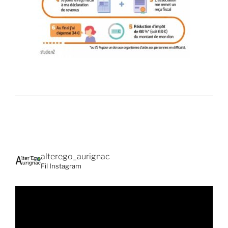
alterego_aurignac
Fil Instagram