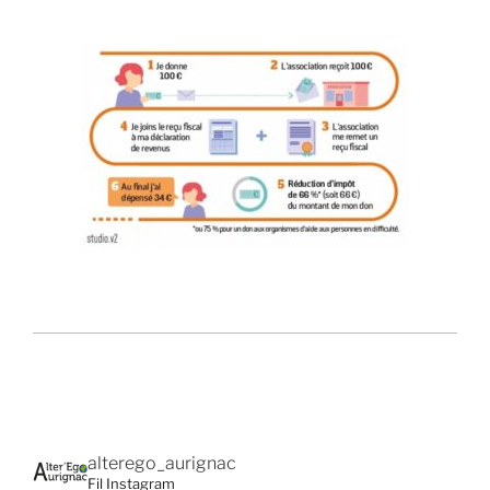
alterego_aurignac
Fil Instagram